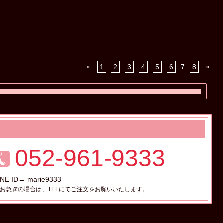
«
»
1
2
3
4
5
6
7
8
052-961-9333
INE ID→ marie9333
お急ぎの場合は、TELにてご注文をお願いいたします。