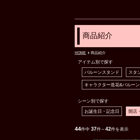
商品紹介
HOME
商品紹介
アイテム別で探す
バルーンスタンド
スタ
キャラクター造花&バルーン
シーン別で探す
お誕生日・記念日
開店
44
37
42
件中
件～
件を表示