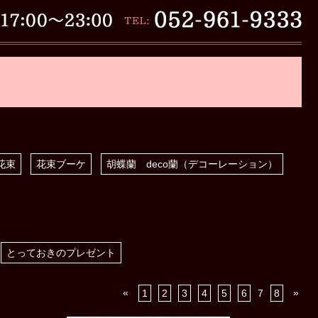
花束
花束ブーケ
胡蝶蘭 deco蘭（デコーレーション）
とっておきのプレゼント
«
»
1
2
3
4
5
6
7
8