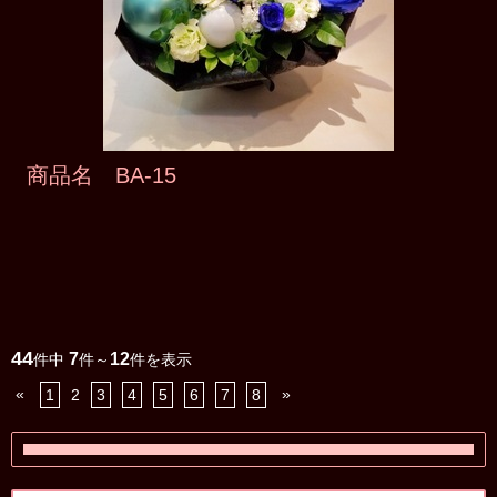
商品名 BA-15
44
7
12
件中
件～
件を表示
«
»
1
2
3
4
5
6
7
8