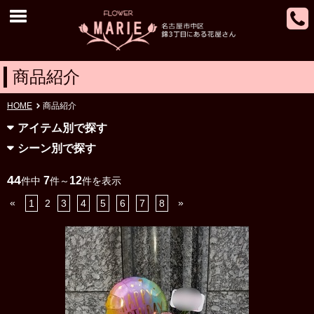
商品紹介
HOME
商品紹介
アイテム別で探す
シーン別で探す
44
7
12
件中
件～
件を表示
«
»
1
2
3
4
5
6
7
8